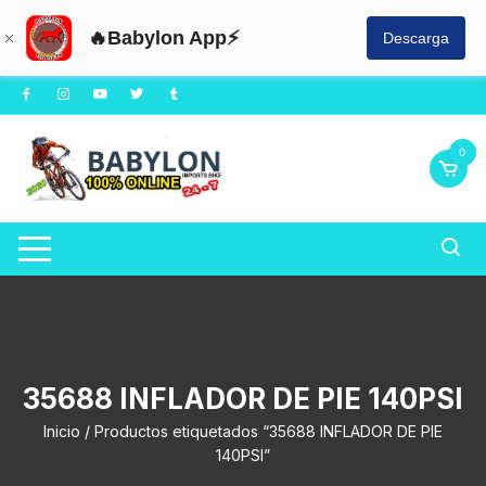
🔥Babylon App⚡
Descarga
Saltar
al
contenido
0
35688 INFLADOR DE PIE 140PSI
Inicio
/ Productos etiquetados “35688 INFLADOR DE PIE
140PSI”