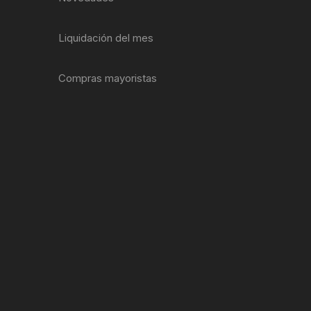
EXTRACTOR LLAVES PARA
MONOPLATOS
DENA
Liquidación del mes
SION
Compras mayoristas
S
RASAS
AS
ADOR
IJADORES