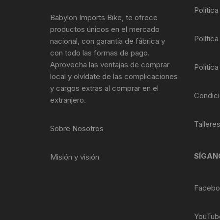
Polític
Llantas para Bicicletas
Pastillas de Fre
Per
Babylon Imports Bike, te ofrece
productos únicos en el mercado
Pedales
Roldanas para D
Pal
Política
nacional, con garantía de fábrica y
con todo las formas de pago.
Piñones de Bicicleta
Pro
Aprovecha las ventajas de comprar
Política
local y olvídate de las complicaciones
Potencias Stem
Por
y cargos extras al comprar en el
Condici
extranjero.
Plumillas Ejes
Tim
Tallere
Sobre Nosotros
Radios de Bicicleta
Rodajes
SÍGAN
Misión y visión
Rotores Discos
Facebo
Shifter Cambios
YouTub