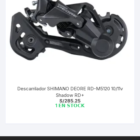
Descarrilador SHIMANO DEORE RD-M5120 10/11v
Shadow RD+
S/
285.25
1 𝗘𝗡 𝗦𝗧𝗢𝗖𝗞