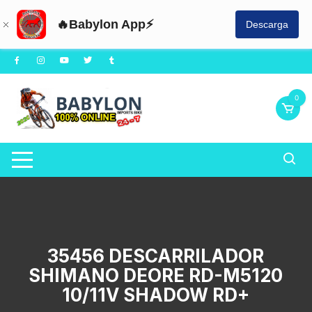
🔥Babylon App⚡
Descarga
Saltar
al
contenido
0
35456 DESCARRILADOR
SHIMANO DEORE RD-M5120
10/11V SHADOW RD+