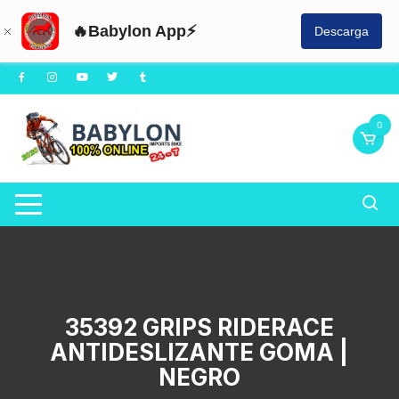
🔥Babylon App⚡
Descarga
Saltar
al
contenido
0
35392 GRIPS RIDERACE
ANTIDESLIZANTE GOMA |
NEGRO