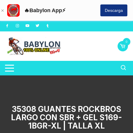
🔥Babylon App⚡
Descarga
Saltar
al
contenido
0
35308 GUANTES ROCKBROS
LARGO CON SBR + GEL S169-
1BGR-XL | TALLA XL