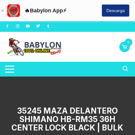
🔥Babylon App⚡
Descarga
Saltar
al
contenido
0
35245 MAZA DELANTERO
SHIMANO HB-RM35 36H
CENTER LOCK BLACK | BULK