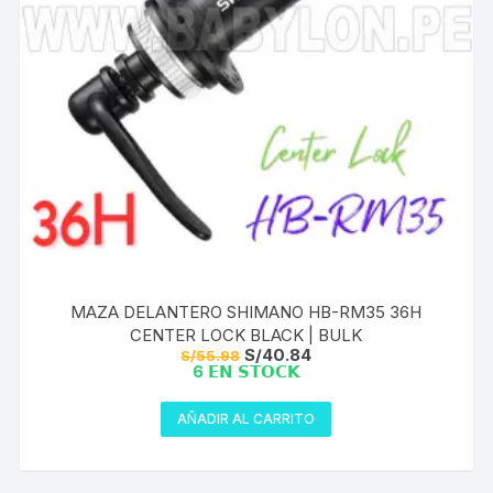
MAZA DELANTERO SHIMANO HB-RM35 36H
CENTER LOCK BLACK | BULK
El
El
S/
40.84
S/
55.98
precio
precio
6 𝗘𝗡 𝗦𝗧𝗢𝗖𝗞
original
actual
era:
es:
S/55.98.
S/40.84.
AÑADIR AL CARRITO