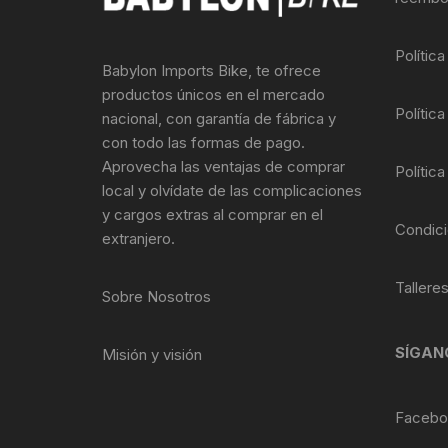
Llantas para Bicicletas
Pastillas de Fre
Per
Polític
Babylon Imports Bike, te ofrece
Pedales
Roldanas para D
Pal
productos únicos en el mercado
Política
nacional, con garantía de fábrica y
Piñones de Bicicleta
Pro
con todo las formas de pago.
Aprovecha las ventajas de comprar
Política
Potencias Stem
Por
local y olvídate de las complicaciones
y cargos extras al comprar en el
Plumillas Ejes
Tim
Condici
extranjero.
Radios de Bicicleta
Tallere
Sobre Nosotros
Rodajes
SÍGAN
Misión y visión
Rotores Discos
Shifter Cambios
Facebo