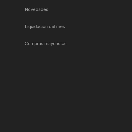
EXTRACTOR LLAVES PARA
Novedades
MONOPLATOS
DENA
SION
Liquidación del mes
S
Compras mayoristas
RASAS
AS
ADOR
IJADORES