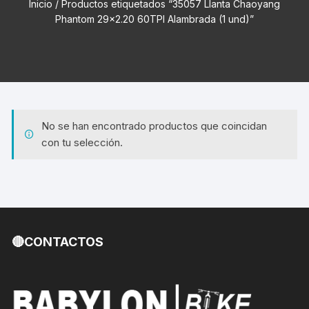
Inicio
/ Productos etiquetados “35057 Llanta Chaoyang
Phantom 29x2.20 60TPI Alambrada (1 und)”
No se han encontrado productos que coincidan
con tu selección.
🔴CONTACTOS