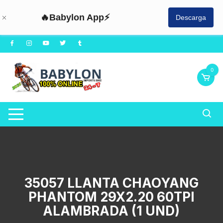
🔥Babylon App⚡
Descarga
Saltar
al
contenido
0
35057 LLANTA CHAOYANG
PHANTOM 29X2.20 60TPI
ALAMBRADA (1 UND)