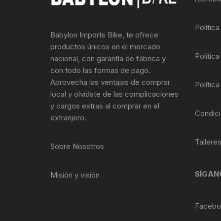
Llantas para Bicicletas
Pastillas de Fre
Per
Polític
Babylon Imports Bike, te ofrece
Pedales
Roldanas para D
Pal
productos únicos en el mercado
Política
nacional, con garantía de fábrica y
Piñones de Bicicleta
Pro
con todo las formas de pago.
Aprovecha las ventajas de comprar
Política
Potencias Stem
Por
local y olvídate de las complicaciones
y cargos extras al comprar en el
Plumillas Ejes
Tim
Condici
extranjero.
Radios de Bicicleta
Tallere
Sobre Nosotros
Rodajes
SÍGAN
Misión y visión
Rotores Discos
Shifter Cambios
Facebo