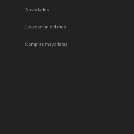
EXTRACTOR LLAVES PARA
Novedades
MONOPLATOS
DENA
SION
Liquidación del mes
S
Compras mayoristas
RASAS
AS
ADOR
IJADORES