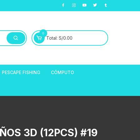
0
Total:
S/
0.00
PESCAPE FISHING
CÓMPUTO
ABLE
E LLANTAS
hort de Ciclismo
Manga Largas
EXTRACTOR DE
OS 3D (12PCS) #19
HORQUILLAS
fibra
ARA