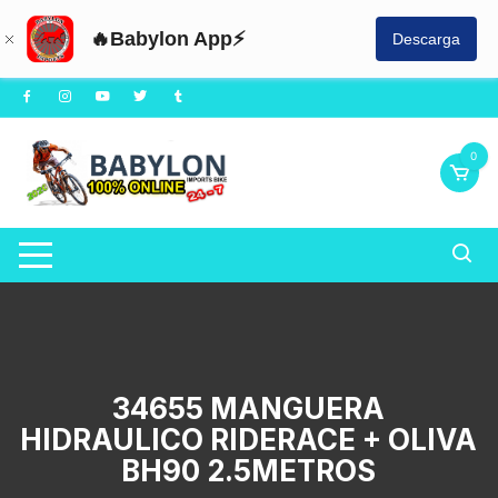
🔥Babylon App⚡
Descarga
Saltar
al
contenido
0
34655 MANGUERA
HIDRAULICO RIDERACE + OLIVA
BH90 2.5METROS