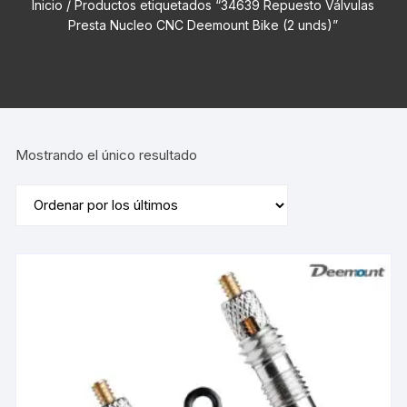
Inicio
/ Productos etiquetados “34639 Repuesto Válvulas
Presta Nucleo CNC Deemount Bike (2 unds)”
Mostrando el único resultado