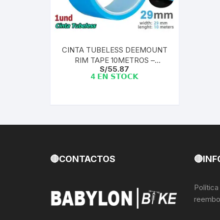
Llantas para Bicicletas
Pastillas de Fre
Per
Pedales
Roldanas para D
Pal
CINTA TUBELESS DEEMOUNT
RIM TAPE 10METROS –
Piñones de Bicicleta
Pro
S/
55.87
INTERIOR 29MM
4 𝗘𝗡 𝗦𝗧𝗢𝗖𝗞
Potencias Stem
Por
Plumillas Ejes
Tim
Radios de Bicicleta
Rodajes
🔴CONTACTOS
🔴INF
Rotores Discos
Polític
reembo
Shifter Cambios