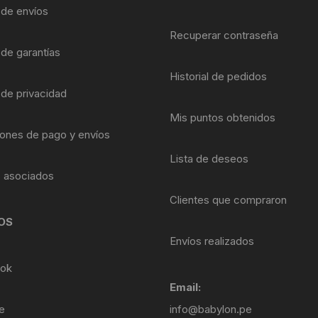
Shifter 9 Velocidades
a de envíos
OTRAS HERRAMI
Recuperar contraseña
Shifter 10 Velocidades
 de garantías
Historial de pedidos
Shifter 11 Velocidades
 de privacidad
Shifter 12 Velocidades
Mis puntos obtenidos
ones de pago y envíos
Lista de deseos
s asociados
Clientes que compraron
OS
Envíos realizados
ok
Email:
e
info@babylon.pe