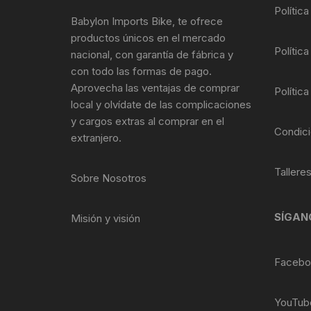
Tasas de Dirección
Polític
Babylon Imports Bike, te ofrece
productos únicos en el mercado
Tubo de Asiento
Política
nacional, con garantía de fábrica y
con todo las formas de pago.
Aprovecha las ventajas de comprar
Política
local y olvídate de las complicaciones
y cargos extras al comprar en el
Condici
extranjero.
Tallere
Sobre Nosotros
SÍGAN
Misión y visión
Facebo
YouTub