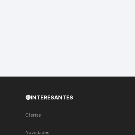
EXTRACTOR LLAVES PARA
MONOPLATOS
DENA
SION
S
RASAS
AS
🔴INTERESANTES
ADOR
Ofertas
IJADORES
Novedades