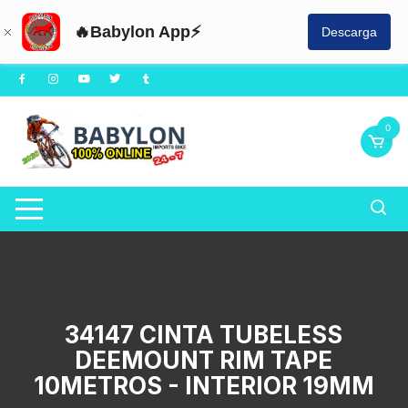
🔥Babylon App⚡
Descarga
Saltar
al
contenido
0
34147 CINTA TUBELESS
DEEMOUNT RIM TAPE
10METROS - INTERIOR 19MM