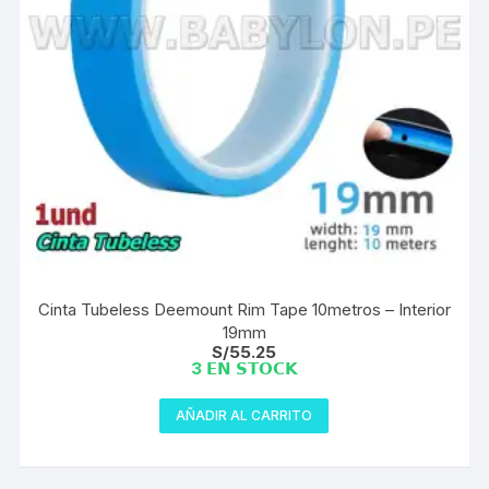
Cinta Tubeless Deemount Rim Tape 10metros – Interior
19mm
S/
55.25
3 𝗘𝗡 𝗦𝗧𝗢𝗖𝗞
AÑADIR AL CARRITO