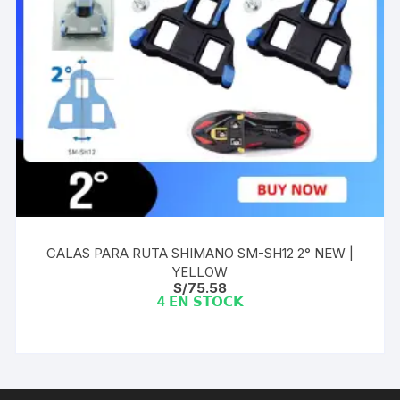
CALAS PARA RUTA SHIMANO SM-SH12 2° NEW |
YELLOW
S/
75.58
4 𝗘𝗡 𝗦𝗧𝗢𝗖𝗞