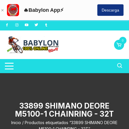
🔥Babylon App⚡
Descarga
Saltar
al
contenido
0
33899 SHIMANO DEORE
M5100-1 CHAINRING - 32T
Inicio
/ Productos etiquetados “33899 SHIMANO DEORE
M5100-1 CHAINRING - 32T”