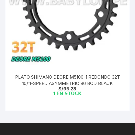
PLATO SHIMANO DEORE M5100-1 REDONDO 32T
10/11-SPEED ASYMMETRIC 96 BCD BLACK
S/
95.28
1 𝗘𝗡 𝗦𝗧𝗢𝗖𝗞