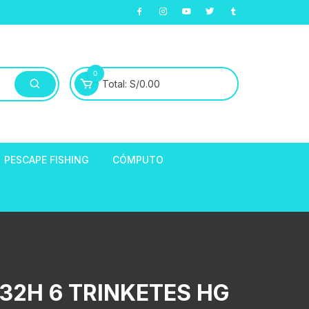
0
Total:
S/
0.00
PESCAPE FISHING
CÓMPUTO
ABLE
E LLANTAS
hort de Ciclismo
Manga Largas
EXTRACTOR DE
32H 6 TRINKETES HG
HORQUILLAS
fibra
ARA