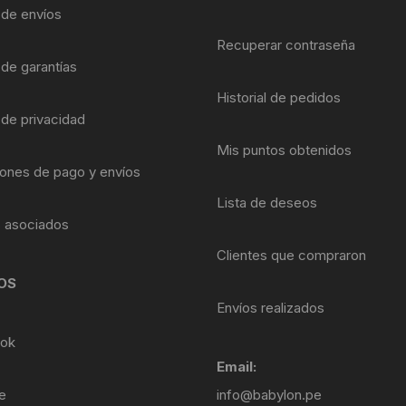
Shifter 9 Velocidades
a de envíos
OTRAS HERRAMI
Recuperar contraseña
Shifter 10 Velocidades
 de garantías
Historial de pedidos
Shifter 11 Velocidades
 de privacidad
Shifter 12 Velocidades
Mis puntos obtenidos
ones de pago y envíos
Lista de deseos
s asociados
Clientes que compraron
OS
Envíos realizados
ok
Email:
e
info@babylon.pe