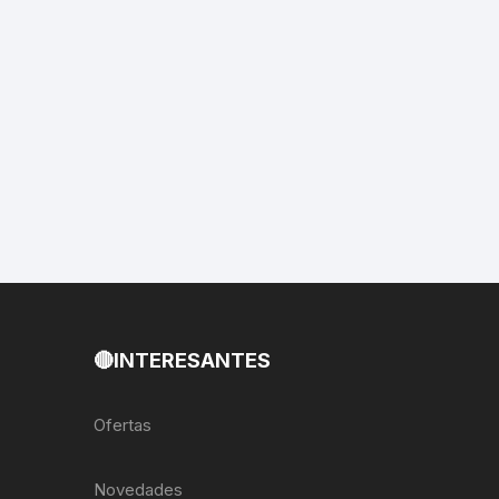
EXTRACTOR LLAVES PARA
MONOPLATOS
DENA
SION
S
RASAS
AS
🔴INTERESANTES
ADOR
Ofertas
IJADORES
Novedades