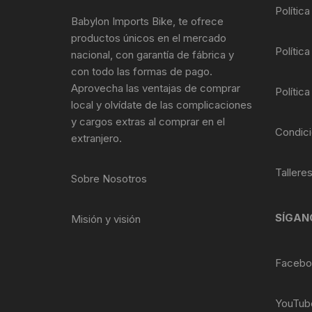
Tasas de Dirección
Polític
Babylon Imports Bike, te ofrece
productos únicos en el mercado
Tubo de Asiento
Política
nacional, con garantía de fábrica y
con todo las formas de pago.
Aprovecha las ventajas de comprar
Política
local y olvídate de las complicaciones
y cargos extras al comprar en el
Condici
extranjero.
Tallere
Sobre Nosotros
SÍGAN
Misión y visión
Facebo
YouTub