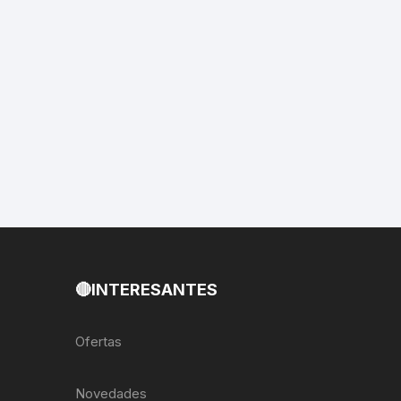
EXTRACTOR LLAVES PARA
MONOPLATOS
DENA
SION
S
RASAS
AS
🔴INTERESANTES
ADOR
Ofertas
IJADORES
Novedades