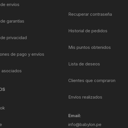
Shifter 9 Velocidades
a de envíos
OTRAS HERRAMI
Recuperar contraseña
Shifter 10 Velocidades
 de garantías
Historial de pedidos
Shifter 11 Velocidades
 de privacidad
Shifter 12 Velocidades
Mis puntos obtenidos
ones de pago y envíos
Lista de deseos
s asociados
Clientes que compraron
OS
Envíos realizados
ok
Email:
e
info@babylon.pe