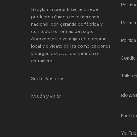
Tasas de Dirección
Polític
Babylon Imports Bike, te ofrece
productos únicos en el mercado
Tubo de Asiento
Política
nacional, con garantía de fábrica y
con todo las formas de pago.
Aprovecha las ventajas de comprar
Política
local y olvídate de las complicaciones
y cargos extras al comprar en el
Condici
extranjero.
Tallere
Sobre Nosotros
SÍGAN
Misión y visión
Facebo
YouTub