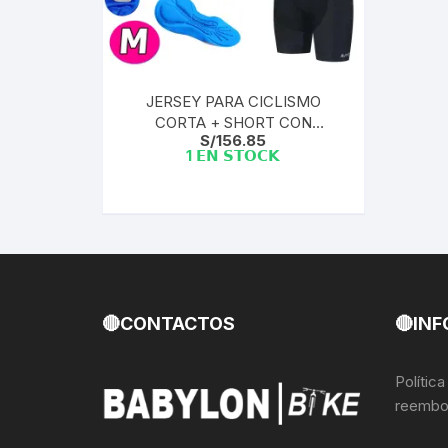
Llantas para Bicicletas
Pastillas de Fre
Per
Pedales
Roldanas para D
Pal
JERSEY PARA CICLISMO
CORTA + SHORT CON
Piñones de Bicicleta
Pro
S/
156.85
BADANA MAILLOTS RJYC —
1 𝗘𝗡 𝗦𝗧𝗢𝗖𝗞
ITALY M
Potencias Stem
Por
Plumillas Ejes
Tim
Radios de Bicicleta
Rodajes
🔴CONTACTOS
🔴INF
Rotores Discos
Polític
reembo
Shifter Cambios