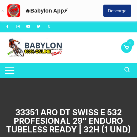
🔥Babylon App⚡
Descarga
Saltar
al
contenido
0
33351 ARO DT SWISS E 532
PROFESIONAL 29″ ENDURO
TUBELESS READY | 32H (1 UND)