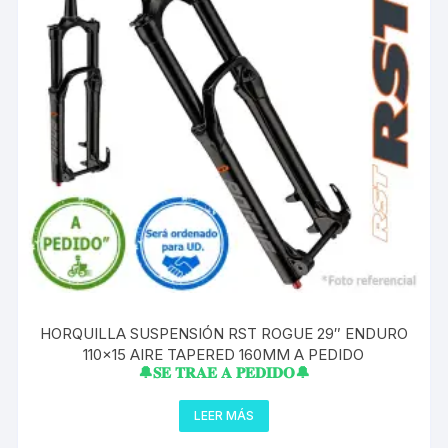
HORQUILLA SUSPENSIÓN RST ROGUE 29″ ENDURO
110×15 AIRE TAPERED 160MM A PEDIDO
🔔𝐒𝐄 𝐓𝐑𝐀𝐄 𝐀 𝐏𝐄𝐃𝐈𝐃𝐎🔔
LEER MÁS