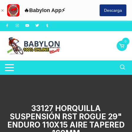
🔥Babylon App⚡
Descarga
Saltar
al
contenido
0
33127 HORQUILLA
SUSPENSIÓN RST ROGUE 29"
ENDURO 110X15 AIRE TAPERED