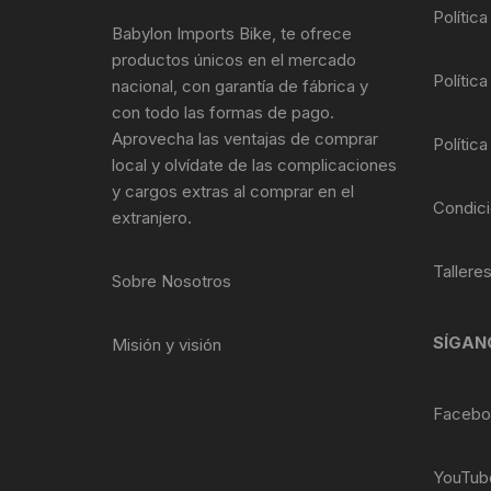
Tasas de Dirección
Polític
Babylon Imports Bike, te ofrece
productos únicos en el mercado
Tubo de Asiento
Política
nacional, con garantía de fábrica y
con todo las formas de pago.
Aprovecha las ventajas de comprar
Política
local y olvídate de las complicaciones
y cargos extras al comprar en el
Condici
extranjero.
Tallere
Sobre Nosotros
SÍGAN
Misión y visión
Facebo
YouTub