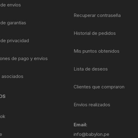
Shifter 9 Velocidades
a de envíos
OTRAS HERRAMI
Recuperar contraseña
Shifter 10 Velocidades
 de garantías
Historial de pedidos
Shifter 11 Velocidades
 de privacidad
Shifter 12 Velocidades
Mis puntos obtenidos
ones de pago y envíos
Lista de deseos
s asociados
Clientes que compraron
OS
Envíos realizados
ok
Email:
e
info@babylon.pe