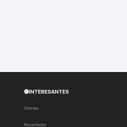
EXTRACTOR LLAVES PARA
MONOPLATOS
DENA
SION
S
RASAS
AS
🔴INTERESANTES
ADOR
Ofertas
IJADORES
Novedades