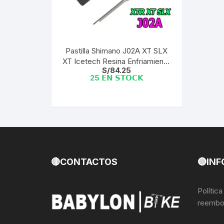
Llantas para Bicicletas
Pastillas de Fre
Per
Pedales
Roldanas para D
Pal
Pastilla Shimano J02A XT SLX
XT Icetech Resina Enfriamiento
Piñones de Bicicleta
Pro
S/
84.25
| (PAR) a granel
25 𝗘𝗡 𝗦𝗧𝗢𝗖𝗞
Potencias Stem
Por
Plumillas Ejes
Tim
Radios de Bicicleta
Rodajes
🔴CONTACTOS
🔴INF
Rotores Discos
Polític
reembo
Shifter Cambios