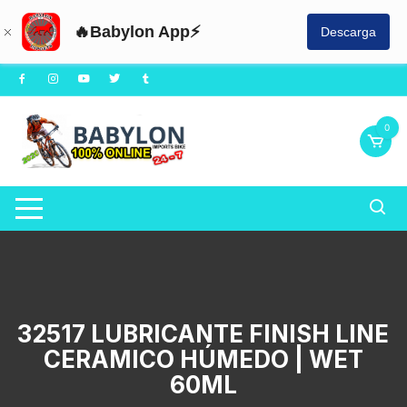
🔥Babylon App⚡
Descarga
Saltar
al
contenido
0
32517 LUBRICANTE FINISH LINE
CERAMICO HÚMEDO | WET
60ML