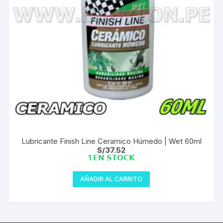
Lubricante Finish Line Ceramico Húmedo | Wet 60ml
S/
37.52
1 𝗘𝗡 𝗦𝗧𝗢𝗖𝗞
AÑADIR AL CARRITO