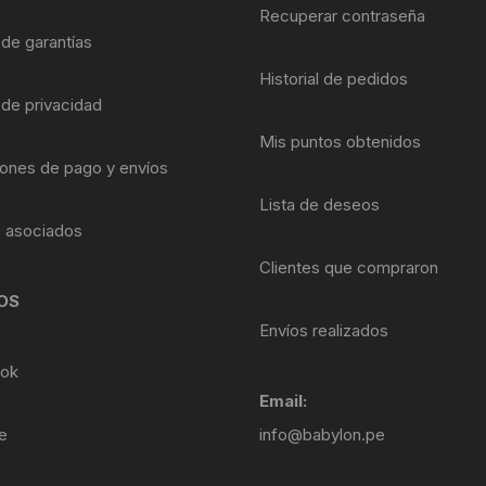
Shifter 9 Velocidades
Recuperar contraseña
OTRAS HERRAMI
 de garantías
Shifter 10 Velocidades
Historial de pedidos
 de privacidad
Shifter 11 Velocidades
Mis puntos obtenidos
ones de pago y envíos
Shifter 12 Velocidades
Lista de deseos
s asociados
Clientes que compraron
OS
Envíos realizados
ok
Email:
e
info@babylon.pe