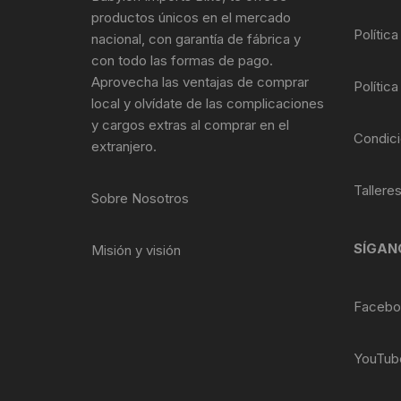
Tasas de Dirección
productos únicos en el mercado
Política
nacional, con garantía de fábrica y
Tubo de Asiento
con todo las formas de pago.
Aprovecha las ventajas de comprar
Política
local y olvídate de las complicaciones
y cargos extras al comprar en el
Condici
extranjero.
Tallere
Sobre Nosotros
SÍGAN
Misión y visión
Facebo
YouTub