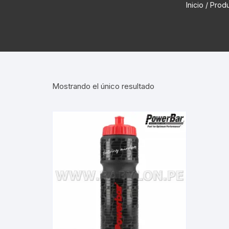
Inicio
/ Prod
Cadenas de bicicleta
Can
Cable Freno Me
Camaras de Bicicleta
Cin
Desviadores de 
CORONAS DE PIÑON
Est
Extensor de Des
Mostrando el único resultado
Descarriladores
Fun
Lubricantes pa
Frenos Hidráulicos
Gri
Monoplatos
GRUPO SISTEMAS DE
Inf
TRANSMISION KIT
Radios de Bicic
Sus
Horquilla Suspenciones
Tapa de Orquilla
Luc
Masas Bocamasas
Tubeless
Par
Manillares Timones
Tapa De Bielas
Per