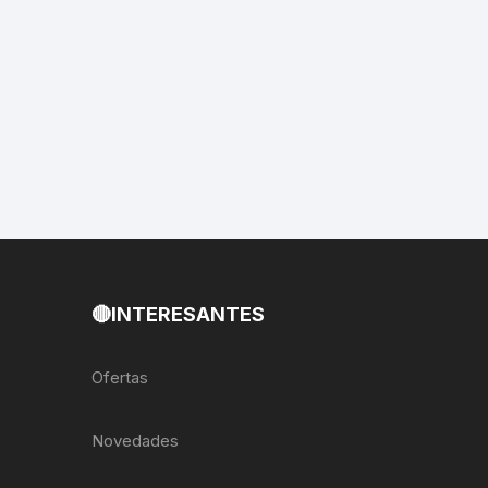
EXTRACTOR LLAVES PARA
MONOPLATOS
DENA
SION
S
RASAS
🔴INTERESANTES
AS
Ofertas
ADOR
Novedades
IJADORES