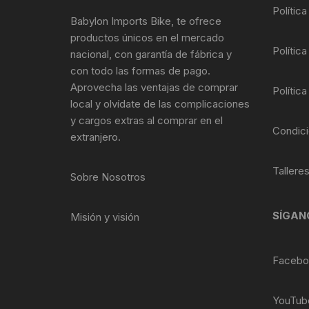
Tasas de Dirección
Polític
Babylon Imports Bike, te ofrece
productos únicos en el mercado
Tubo de Asiento
Política
nacional, con garantía de fábrica y
con todo las formas de pago.
Aprovecha las ventajas de comprar
Política
local y olvídate de las complicaciones
y cargos extras al comprar en el
Condici
extranjero.
Tallere
Sobre Nosotros
SÍGAN
Misión y visión
Facebo
YouTub