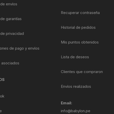
Shifter 9 Velocidades
a de envíos
OTRAS HERRAMI
Recuperar contraseña
Shifter 10 Velocidades
 de garantías
Historial de pedidos
Shifter 11 Velocidades
 de privacidad
Shifter 12 Velocidades
Mis puntos obtenidos
ones de pago y envíos
Lista de deseos
s asociados
Clientes que compraron
OS
Envíos realizados
ok
Email:
e
info@babylon.pe