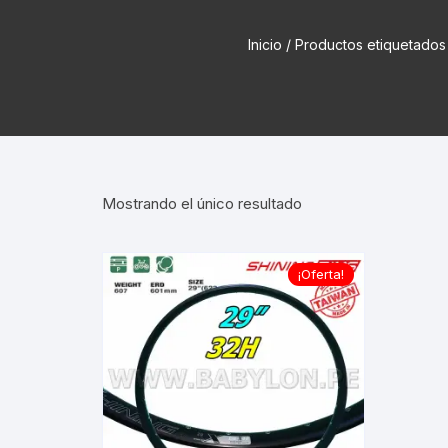
Cadenas de bicicleta
Can
Inicio
/ Productos etiquetado
Cable Freno Me
Camaras de Bicicleta
Cin
Desviadores de 
CORONAS DE PIÑON
Est
Extensor de Des
Descarriladores
Fun
Lubricantes pa
Mostrando el único resultado
Frenos Hidráulicos
Gri
Monoplatos
GRUPO SISTEMAS DE
Inf
¡Oferta!
TRANSMISION KIT
Radios de Bicic
Sus
Horquilla Suspenciones
Tapa de Orquilla
Luc
Masas Bocamasas
Tubeless
Par
Manillares Timones
Tapa De Bielas
Per