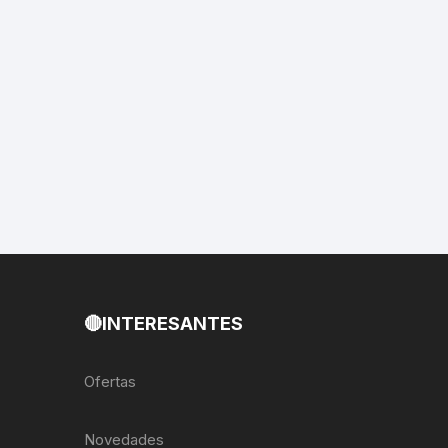
EXTRACTOR LLAVES PARA
MONOPLATOS
DENA
SION
S
RASAS
AS
🔴INTERESANTES
ADOR
Ofertas
IJADORES
Novedades