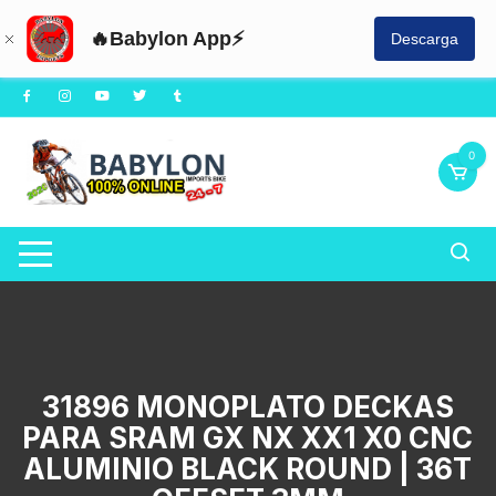
🔥Babylon App⚡
Descarga
Saltar
al
contenido
0
31896 MONOPLATO DECKAS
PARA SRAM GX NX XX1 X0 CNC
ALUMINIO BLACK ROUND | 36T