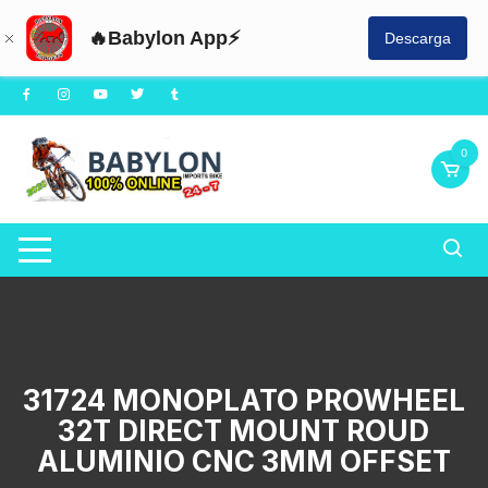
🔥Babylon App⚡
Descarga
Saltar
al
contenido
0
31724 MONOPLATO PROWHEEL
32T DIRECT MOUNT ROUD
ALUMINIO CNC 3MM OFFSET