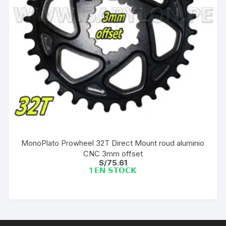
MonoPlato Prowheel 32T Direct Mount roud aluminio
CNC 3mm offset
S/
75.61
1 𝗘𝗡 𝗦𝗧𝗢𝗖𝗞