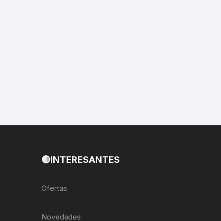
EXTRACTOR LLAVES PARA
MONOPLATOS
DENA
SION
S
RASAS
AS
🔴INTERESANTES
ADOR
Ofertas
IJADORES
Novedades