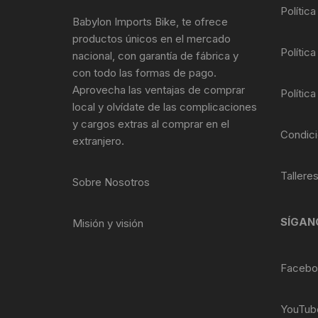
Tasas de Dirección
Polític
Babylon Imports Bike, te ofrece
productos únicos en el mercado
Tubo de Asiento
Política
nacional, con garantía de fábrica y
con todo las formas de pago.
Aprovecha las ventajas de comprar
Política
local y olvídate de las complicaciones
y cargos extras al comprar en el
Condici
extranjero.
Tallere
Sobre Nosotros
SÍGAN
Misión y visión
Facebo
YouTub