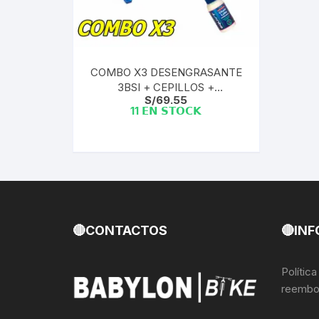
Llantas para Bicicletas
Pastillas de Fre
Per
Pedales
Roldanas para D
Pal
COMBO X3 DESENGRASANTE
3BSI + CEPILLOS +
Piñones de Bicicleta
Pro
S/
69.55
LUBRICANTE SQUIRT
11 𝗘𝗡 𝗦𝗧𝗢𝗖𝗞
Potencias Stem
Por
Plumillas Ejes
Tim
Radios de Bicicleta
Rodajes
🔴CONTACTOS
🔴INF
Rotores Discos
Polític
reembo
Shifter Cambios