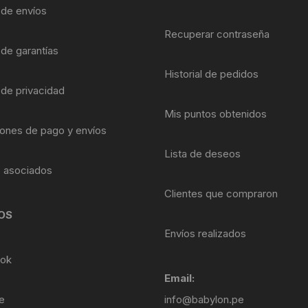
Shifter 9 Velocidades
a de envíos
OTRAS HERRAMI
Recuperar contraseña
Shifter 10 Velocidades
 de garantías
Historial de pedidos
Shifter 11 Velocidades
 de privacidad
Shifter 12 Velocidades
Mis puntos obtenidos
ones de pago y envíos
Lista de deseos
s asociados
Clientes que compraron
OS
Envíos realizados
ok
Email:
e
info@babylon.pe