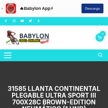
🔥Babylon App⚡
Descarga
Saltar
al
contenido
0
31585 LLANTA CONTINENTAL
PLEGABLE ULTRA SPORT III
700X28C BROWN-EDITION