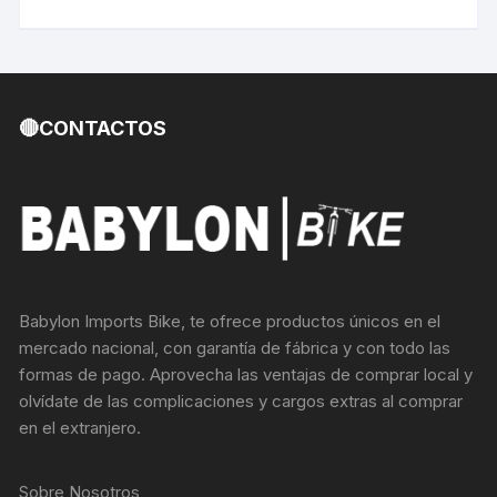
S/185.25.
S/165.00.
🔴CONTACTOS
Babylon Imports Bike, te ofrece productos únicos en el
mercado nacional, con garantía de fábrica y con todo las
formas de pago. Aprovecha las ventajas de comprar local y
olvídate de las complicaciones y cargos extras al comprar
en el extranjero.
Sobre Nosotros