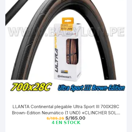
LLANTA Continental plegable Ultra Sport III 700X28C
Brown-Edition Neumático (1 UND) «CLINCHER SOLO
El
El
S/
165.00
S/
185.25
CAMARA»
precio
precio
4 𝗘𝗡 𝗦𝗧𝗢𝗖𝗞
original
actual
era:
es: