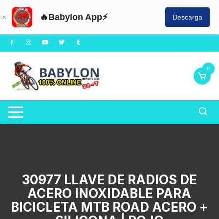
🔥Babylon App⚡
Descarga
Saltar
al
contenido
0
30977 LLAVE DE RADIOS DE
ACERO INOXIDABLE PARA
BICICLETA MTB ROAD ACERO +