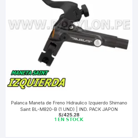
Palanca Maneta de Freno Hidraulico Izquierdo Shimano
Saint BL-M820-B (1 UND) | IND. PACK JAPON
S/
425.28
1 𝗘𝗡 𝗦𝗧𝗢𝗖𝗞