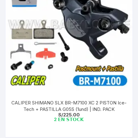
CALIPER SHIMANO SLX BR-M7100 XC 2 PISTON Ice-
Tech + PASTILLA G05S (1und) | IND. PACK
S/
225.00
2 𝗘𝗡 𝗦𝗧𝗢𝗖𝗞