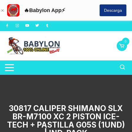
🔥Babylon App⚡
Descarga
Saltar
al
contenido
0
30817 CALIPER SHIMANO SLX
BR-M7100 XC 2 PISTON ICE-
TECH + PASTILLA G05S (1UND)