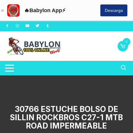
🔥Babylon App⚡
Descarga
Saltar
al
contenido
0
30766 ESTUCHE BOLSO DE
SILLIN ROCKBROS C27-1 MTB
ROAD IMPERMEABLE