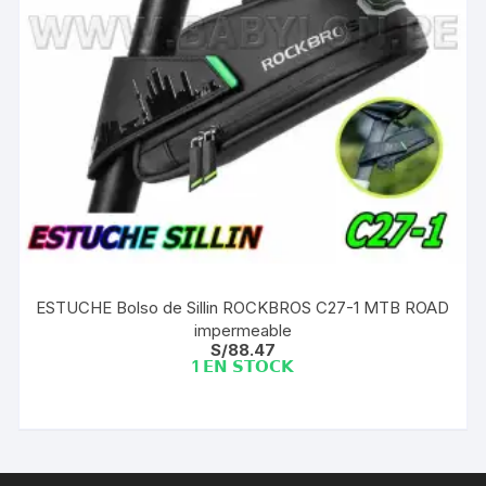
ESTUCHE Bolso de Sillin ROCKBROS C27-1 MTB ROAD
impermeable
S/
88.47
1 𝗘𝗡 𝗦𝗧𝗢𝗖𝗞