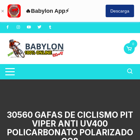
🔥Babylon App⚡
Descarga
Saltar
al
contenido
0
30560 GAFAS DE CICLISMO PIT
VIPER ANTI UV400
POLICARBONATO POLARIZADO