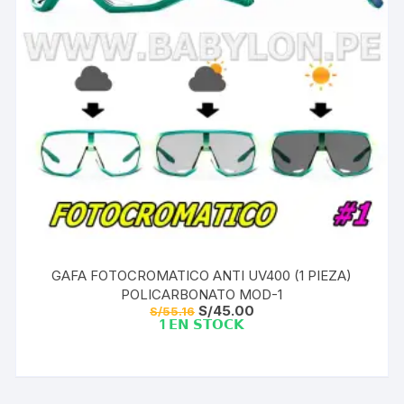
GAFA FOTOCROMATICO ANTI UV400 (1 PIEZA)
POLICARBONATO MOD-1
El
El
S/
45.00
S/
55.16
precio
precio
1 𝗘𝗡 𝗦𝗧𝗢𝗖𝗞
original
actual
era:
es:
S/55.16.
S/45.00.