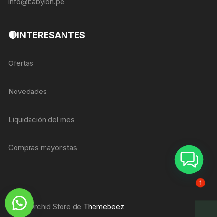
info@babylon.pe
🔴INTERESANTES
Ofertas
Novedades
Liquidación del mes
Compras mayoristas
ASESOR BREIZER
1
Tema Orchid Store de
Themebeez