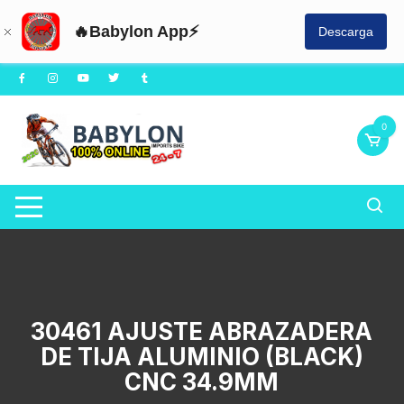
🔥Babylon App⚡
Descarga
Saltar
al
contenido
0
30461 AJUSTE ABRAZADERA
DE TIJA ALUMINIO (BLACK)
CNC 34.9MM