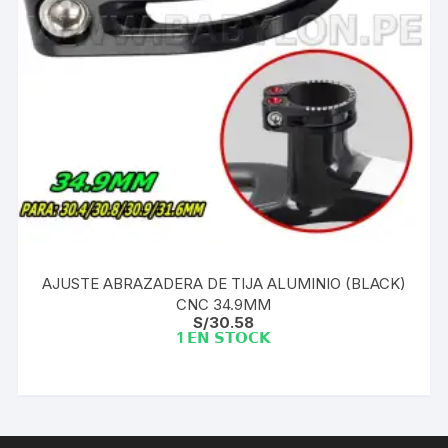
AJUSTE ABRAZADERA DE TIJA ALUMINIO (BLACK)
CNC 34.9MM
S/
30.58
1 𝗘𝗡 𝗦𝗧𝗢𝗖𝗞