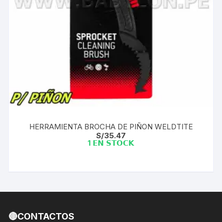
HERRAMIENTA BROCHA DE PIÑON WELDTITE
S/
35.47
1 𝗘𝗡 𝗦𝗧𝗢𝗖𝗞
🔴CONTACTOS