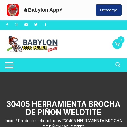
🔥Babylon App⚡
Descarga
Saltar
al
contenido
0
30405 HERRAMIENTA BROCHA
DE PIÑON WELDTITE
Inicio
/ Productos etiquetados “30405 HERRAMIENTA BROCHA
DE PIÑON WELDTITE”