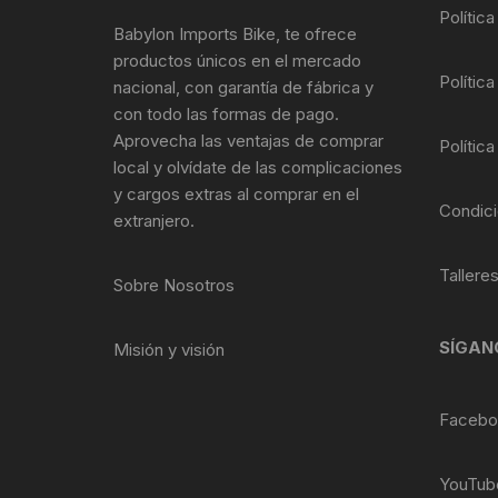
Tasas de Dirección
Polític
Babylon Imports Bike, te ofrece
productos únicos en el mercado
Tubo de Asiento
Política
nacional, con garantía de fábrica y
con todo las formas de pago.
Aprovecha las ventajas de comprar
Política
local y olvídate de las complicaciones
y cargos extras al comprar en el
Condici
extranjero.
Tallere
Sobre Nosotros
SÍGAN
Misión y visión
Facebo
YouTub