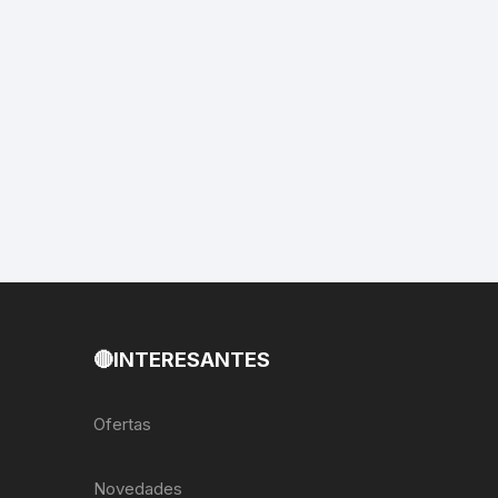
EXTRACTOR LLAVES PARA
MONOPLATOS
DENA
SION
S
RASAS
AS
🔴INTERESANTES
ADOR
Ofertas
IJADORES
Novedades