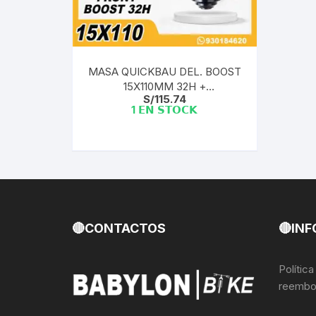
Llantas para Bicicletas
Pastillas de Fre
Per
Pedales
Roldanas para D
Pal
MASA QUICKBAU DEL. BOOST
15X110MM 32H +
Piñones de Bicicleta
Pro
S/
115.74
ADAPTADORES PLUMILLA
1 𝗘𝗡 𝗦𝗧𝗢𝗖𝗞
02200449
Potencias Stem
Por
Plumillas Ejes
Tim
Radios de Bicicleta
Rodajes
🔴CONTACTOS
🔴INF
Rotores Discos
Polític
reembo
Shifter Cambios