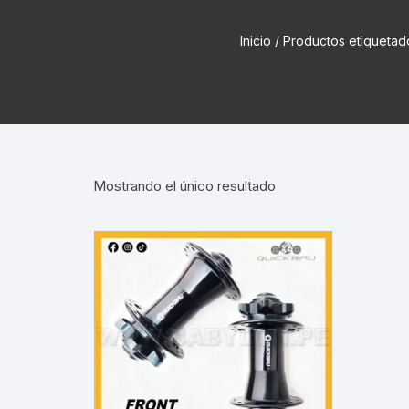
Cadenas de bicicleta
Can
Inicio
/ Productos etiquet
Cable Freno Me
Camaras de Bicicleta
Cin
Desviadores de 
CORONAS DE PIÑON
Est
Extensor de Des
Descarriladores
Fun
Lubricantes pa
Mostrando el único resultado
Frenos Hidráulicos
Gri
Monoplatos
GRUPO SISTEMAS DE
Inf
TRANSMISION KIT
Radios de Bicic
Sus
Horquilla Suspenciones
Tapa de Orquilla
Luc
Masas Bocamasas
Tubeless
Par
Manillares Timones
Tapa De Bielas
Per