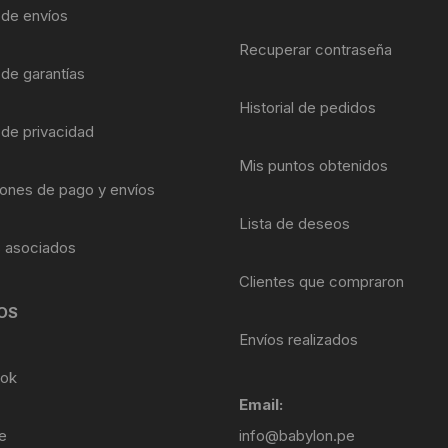
Shifter 9 Velocidades
a de envíos
OTRAS HERRAMI
Recuperar contraseña
Shifter 10 Velocidades
 de garantías
Historial de pedidos
Shifter 11 Velocidades
 de privacidad
Shifter 12 Velocidades
Mis puntos obtenidos
ones de pago y envíos
Lista de deseos
s asociados
Clientes que compraron
OS
Envíos realizados
ok
Email:
e
info@babylon.pe