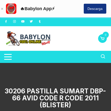
🔥Babylon App⚡
Descarga
Saltar
al
contenido
0
30206 PASTILLA SUMART DBP-
66 AVID CODE R CODE 2011
(BLISTER)