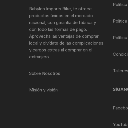
Tasas de Dirección
Polític
Babylon Imports Bike, te ofrece
productos únicos en el mercado
Tubo de Asiento
Política
nacional, con garantía de fábrica y
con todo las formas de pago.
Aprovecha las ventajas de comprar
Política
local y olvídate de las complicaciones
y cargos extras al comprar en el
Condici
extranjero.
Tallere
Sobre Nosotros
SÍGAN
Misión y visión
Facebo
YouTub