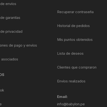
Shifter 9 Velocidades
a de envíos
OTRAS HERRAMI
Recuperar contraseña
Shifter 10 Velocidades
 de garantías
Historial de pedidos
Shifter 11 Velocidades
 de privacidad
Shifter 12 Velocidades
Mis puntos obtenidos
ones de pago y envíos
Lista de deseos
s asociados
Clientes que compraron
OS
Envíos realizados
ok
Email:
e
info@babylon.pe