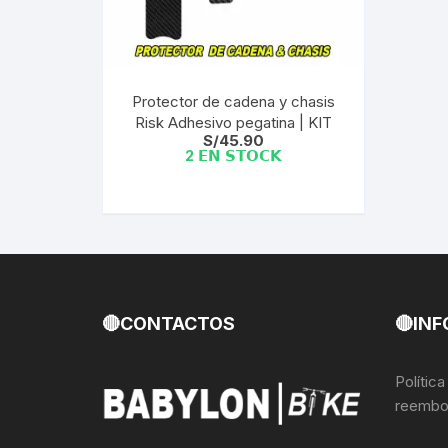
Llantas para Bicicletas
Pastillas de Fre
Per
Pedales
Roldanas para D
Pal
Protector de cadena y chasis
Risk Adhesivo pegatina | KIT
Piñones de Bicicleta
Pro
S/
45.90
2 𝗘𝗡 𝗦𝗧𝗢𝗖𝗞
Potencias Stem
Por
Plumillas Ejes
Tim
Radios de Bicicleta
Rodajes
🔴CONTACTOS
🔴INF
Rotores Discos
Polític
reembo
Shifter Cambios