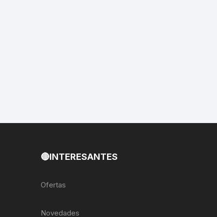
EXTRACTOR LLAVES PARA
MONOPLATOS
DENA
SION
S
RASAS
AS
🔴INTERESANTES
ADOR
Ofertas
IJADORES
Novedades