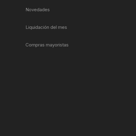
EXTRACTOR LLAVES PARA
Novedades
MONOPLATOS
DENA
SION
Liquidación del mes
S
Compras mayoristas
RASAS
AS
ADOR
IJADORES