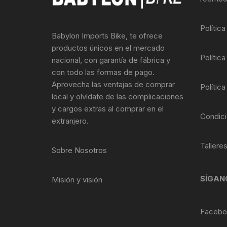
Llantas para Bicicletas
Pastillas de Fre
Per
Polític
Babylon Imports Bike, te ofrece
Pedales
Roldanas para D
Pal
productos únicos en el mercado
Política
nacional, con garantía de fábrica y
Piñones de Bicicleta
Pro
con todo las formas de pago.
Aprovecha las ventajas de comprar
Política
Potencias Stem
Por
local y olvídate de las complicaciones
y cargos extras al comprar en el
Plumillas Ejes
Tim
Condici
extranjero.
Radios de Bicicleta
Tallere
Sobre Nosotros
Rodajes
SÍGAN
Misión y visión
Rotores Discos
Shifter Cambios
Facebo