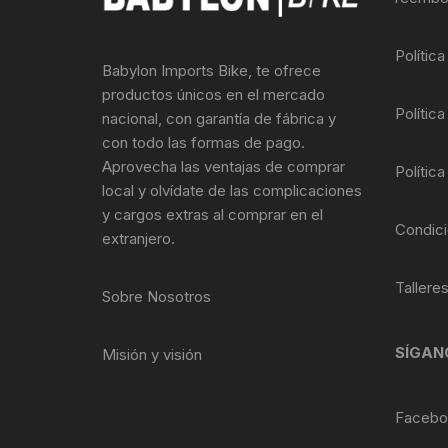
Llantas para Bicicletas
Pastillas de Fre
Per
Polític
Babylon Imports Bike, te ofrece
Pedales
Roldanas para D
Pal
productos únicos en el mercado
Política
nacional, con garantía de fábrica y
Piñones de Bicicleta
Pro
con todo las formas de pago.
Aprovecha las ventajas de comprar
Política
Potencias Stem
Por
local y olvídate de las complicaciones
y cargos extras al comprar en el
Plumillas Ejes
Tim
Condici
extranjero.
Radios de Bicicleta
Tallere
Sobre Nosotros
Rodajes
SÍGAN
Misión y visión
Rotores Discos
Shifter Cambios
Facebo