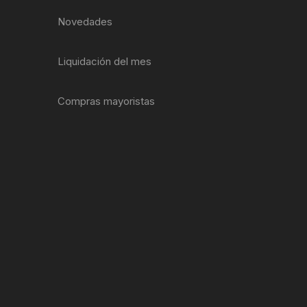
EXTRACTOR LLAVES PARA
Novedades
MONOPLATOS
DENA
SION
Liquidación del mes
S
Compras mayoristas
RASAS
AS
ADOR
IJADORES