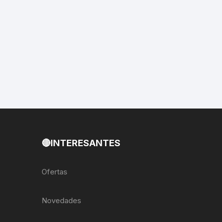
EXTRACTOR LLAVES PARA
MONOPLATOS
DENA
SION
S
RASAS
🔴INTERESANTES
AS
Ofertas
ADOR
Novedades
IJADORES