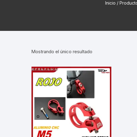
Inicio
/ Product
Cadenas de bicicleta
Can
Cable Freno Me
Camaras de Bicicleta
Cin
Desviadores de 
CORONAS DE PIÑON
Est
Extensor de Des
Mostrando el único resultado
Descarriladores
Fun
Lubricantes pa
Frenos Hidráulicos
Gri
Monoplatos
GRUPO SISTEMAS DE
Inf
TRANSMISION KIT
Radios de Bicic
Sus
Horquilla Suspenciones
Tapa de Orquilla
Luc
Masas Bocamasas
Tubeless
Par
Manillares Timones
Tapa De Bielas
Per