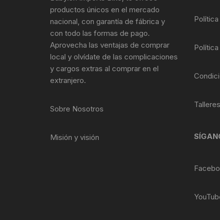
Tasas de Dirección
productos únicos en el mercado
Política
nacional, con garantía de fábrica y
Tubo de Asiento
con todo las formas de pago.
Aprovecha las ventajas de comprar
Política
local y olvídate de las complicaciones
y cargos extras al comprar en el
Condici
extranjero.
Tallere
Sobre Nosotros
SÍGAN
Misión y visión
Facebo
YouTub