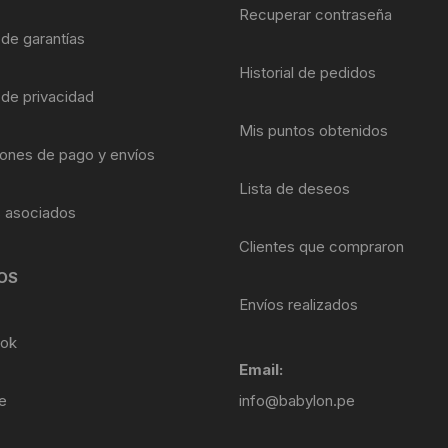
Shifter 9 Velocidades
Recuperar contraseña
OTRAS HERRAMI
 de garantías
Shifter 10 Velocidades
Historial de pedidos
 de privacidad
Shifter 11 Velocidades
Mis puntos obtenidos
ones de pago y envíos
Shifter 12 Velocidades
Lista de deseos
s asociados
Clientes que compraron
OS
Envíos realizados
ok
Email:
e
info@babylon.pe