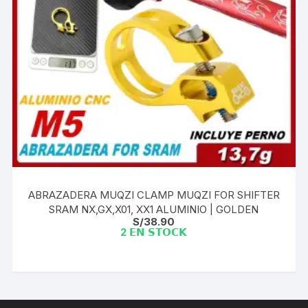
ABRAZADERA MUQZI CLAMP MUQZI FOR SHIFTER
SRAM NX,GX,X01, XX1 ALUMINIO | GOLDEN
S/
38.90
2 𝗘𝗡 𝗦𝗧𝗢𝗖𝗞