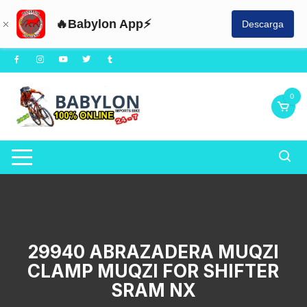
🔥Babylon App⚡
Descarga
Saltar
al
contenido
0
29940 ABRAZADERA MUQZI
CLAMP MUQZI FOR SHIFTER
SRAM NX