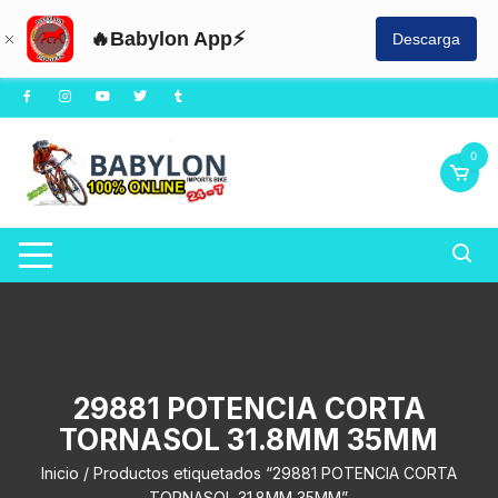
🔥Babylon App⚡
Descarga
Saltar
al
contenido
0
29881 POTENCIA CORTA
TORNASOL 31.8MM 35MM
Inicio
/ Productos etiquetados “29881 POTENCIA CORTA
TORNASOL 31.8MM 35MM”