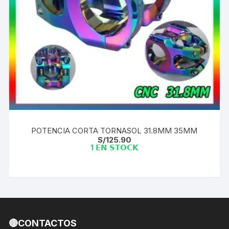
POTENCIA CORTA TORNASOL 31.8MM 35MM
S/
125.90
1 𝗘𝗡 𝗦𝗧𝗢𝗖𝗞
🔴CONTACTOS