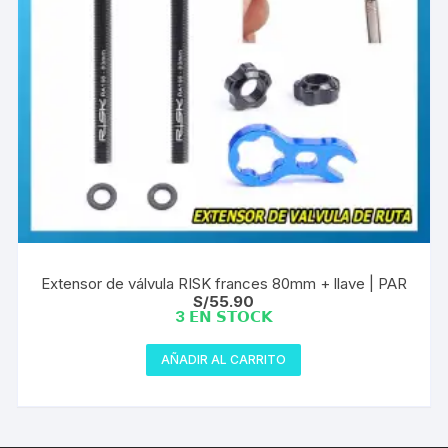
Extensor de válvula RISK frances 80mm + llave | PAR
S/
55.90
3 𝗘𝗡 𝗦𝗧𝗢𝗖𝗞
AÑADIR AL CARRITO