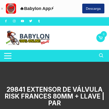
🔥Babylon App⚡
Descarga
Saltar
al
contenido
0
29841 EXTENSOR DE VÁLVULA
RISK FRANCES 80MM + LLAVE |
PAR