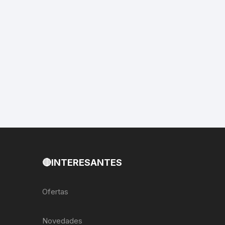
EXTRACTOR LLAVES PARA
MONOPLATOS
DENA
SION
S
RASAS
AS
🔴INTERESANTES
ADOR
Ofertas
IJADORES
Novedades