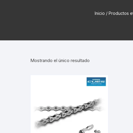
Cadenas de bicicleta
Can
Inicio
Cable Freno Me
/ Productos 
Camaras de Bicicleta
Cin
Desviadores de 
CORONAS DE PIÑON
Est
Extensor de Des
Descarriladores
Fun
Lubricantes pa
Mostrando el único resultado
Frenos Hidráulicos
Gri
Monoplatos
GRUPO SISTEMAS DE
Inf
TRANSMISION KIT
Radios de Bicic
Sus
Horquilla Suspenciones
Tapa de Orquilla
Luc
Masas Bocamasas
Tubeless
Par
Manillares Timones
Tapa De Bielas
Per