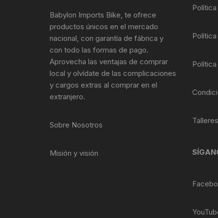
Tasas de Dirección
Polític
Babylon Imports Bike, te ofrece
productos únicos en el mercado
Tubo de Asiento
Política
nacional, con garantía de fábrica y
con todo las formas de pago.
Aprovecha las ventajas de comprar
Política
local y olvídate de las complicaciones
y cargos extras al comprar en el
Condici
extranjero.
Tallere
Sobre Nosotros
SÍGAN
Misión y visión
Facebo
YouTub