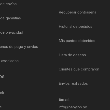
Shifter 9 Velocidades
a de envíos
OTRAS HERRAMI
Recuperar contraseña
Shifter 10 Velocidades
 de garantías
Historial de pedidos
Shifter 11 Velocidades
 de privacidad
Shifter 12 Velocidades
Mis puntos obtenidos
ones de pago y envíos
Lista de deseos
s asociados
Clientes que compraron
OS
Envíos realizados
ok
Email:
e
info@babylon.pe