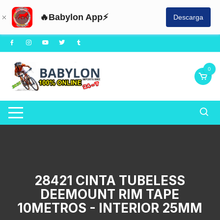
🔥Babylon App⚡
Descarga
Saltar
al
contenido
0
28421 CINTA TUBELESS
DEEMOUNT RIM TAPE
10METROS - INTERIOR 25MM