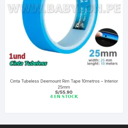
Cinta Tubeless Deemount Rim Tape 10metros – Interior
25mm
S/
55.90
4 𝗘𝗡 𝗦𝗧𝗢𝗖𝗞