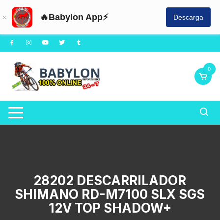
🔥Babylon App⚡
Descarga
Saltar
al
contenido
0
28202 DESCARRILADOR
SHIMANO RD-M7100 SLX SGS
12V TOP SHADOW+