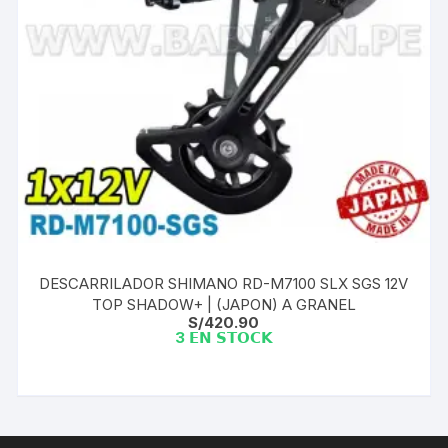
DESCARRILADOR SHIMANO RD-M7100 SLX SGS 12V
TOP SHADOW+ | (JAPON) A GRANEL
S/
420.90
3 𝗘𝗡 𝗦𝗧𝗢𝗖𝗞