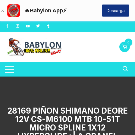
🔥Babylon App⚡
Descarga
Saltar
al
contenido
0
28169 PIÑON SHIMANO DEORE
12V CS-M6100 MTB 10-51T
MICRO SPLINE 1X12