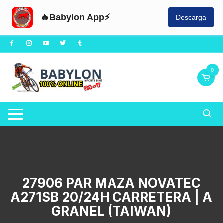
🔥Babylon App⚡
Descarga
Saltar
al
contenido
0
27906 PAR MAZA NOVATEC
A271SB 20/24H CARRETERA | A
GRANEL (TAIWAN)