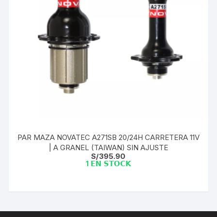
PAR MAZA NOVATEC A271SB 20/24H CARRETERA 11V
| A GRANEL (TAIWAN) SIN AJUSTE
S/
395.90
1 𝗘𝗡 𝗦𝗧𝗢𝗖𝗞