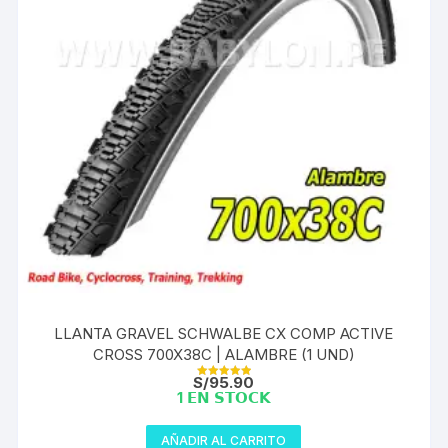
LLANTA GRAVEL SCHWALBE CX COMP ACTIVE
CROSS 700X38C | ALAMBRE (1 UND)
S/
95.90
Valorado con
1 𝗘𝗡 𝗦𝗧𝗢𝗖𝗞
5.00
de 5
AÑADIR AL CARRITO